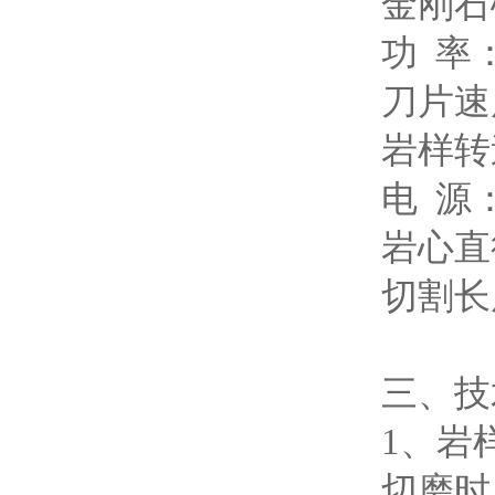
金刚石
功
率：
刀片速
岩样转
电
源：
岩心直
切割长
三、技
1、岩
切磨时