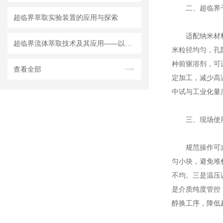
二、超临界干
超临界萃取实验装置的应用与探索
适配纳米材料精
超临界流体萃取技术及其应用——以实验室装置为例
米粒径均匀，孔
种前驱溶剂，可
查看全部
定加工，减少高
中试与工业化量
三、现场使用
规范操作可减少
匀小块，避免堆
不均。三是温压调
是介质纯度管控
醇换工序，降低