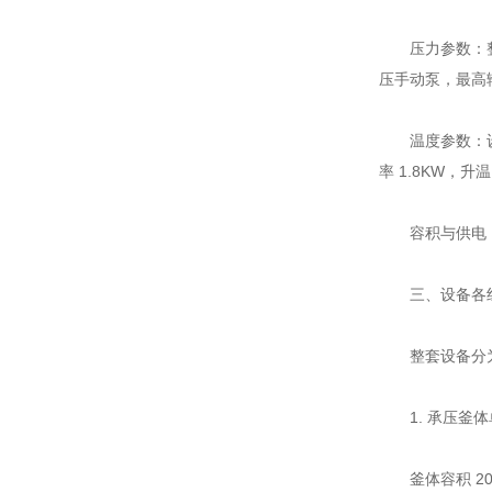
压力参数：整体设
压手动泵，最高输
温度参数：设计
率 1.8KW，
容积与供电：釜
三、设备各组
整套设备分为六
1. 承压釜体
釜体容积 20