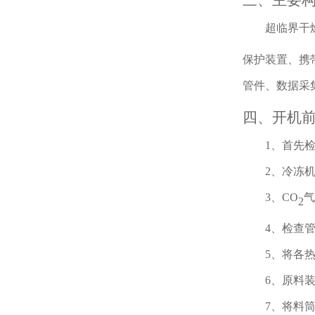
三、主要
超临界干
保护装置、携
管件、数据采
四、开机
1、首先检
2、冷冻
3、
CO
气
2
4、检查
5、将各
6、原料
7、将料