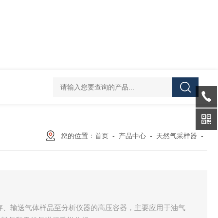
岩心流动分析仪器厂家
AXPH-2000高压相平衡实
您的位置：
首页
-
产品中心
-
天然气采样器
-
存、输送气体样品至分析仪器的高压容器，主要应用于油气