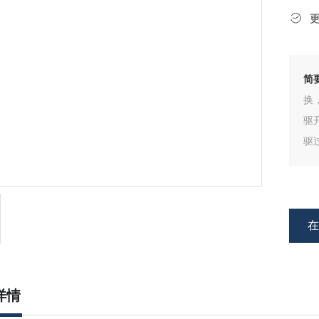
简
换
驱
驱
低
研
详情