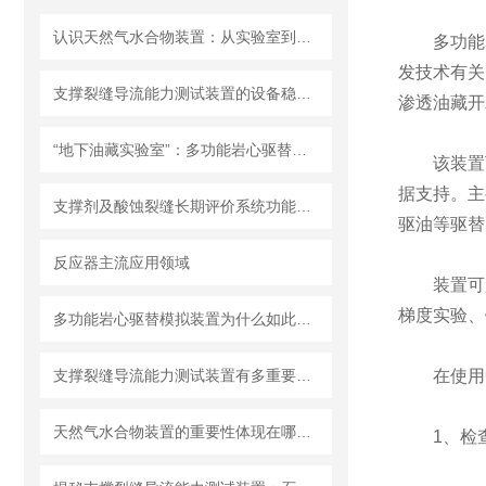
认识天然气水合物装置：从实验室到能源未来
多功能岩
发技术有关
支撑裂缝导流能力测试装置的设备稳定性高
渗透油藏开
“地下油藏实验室”：多功能岩心驱替模拟装置揭秘
该装置可
据支持。主
支撑剂及酸蚀裂缝长期评价系统功能特点
驱油等驱替
反应器主流应用领域
装置可用
梯度实验、
多功能岩心驱替模拟装置为什么如此重要？
支撑裂缝导流能力测试装置有多重要？直接决定油气产能，看完秒懂
在使用中
天然气水合物装置的重要性体现在哪些方面？
1、检查润