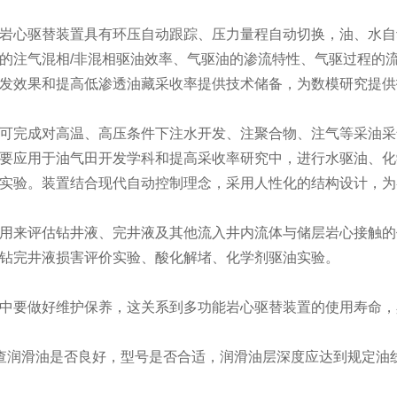
心驱替装置具有环压自动跟踪、压力量程自动切换，油、水自
的注气混相/非混相驱油效率、气驱油的渗流特性、气驱过程的
发效果和提高低渗透油藏采收率提供技术储备，为数模研究提供
完成对高温、高压条件下注水开发、注聚合物、注气等采油采
要应用于油气田开发学科和提高采收率研究中，进行水驱油、化
实验。装置结合现代自动控制理念，采用人性化的结构设计，为
来评估钻井液、完井液及其他流入井内流体与储层岩心接触的
钻完井液损害评价实验、酸化解堵、化学剂驱油实验。
要做好维护保养，这关系到多功能岩心驱替装置的使用寿命，
滑油是否良好，型号是否合适，润滑油层深度应达到规定油线