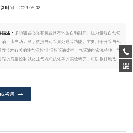
更新时间：
2026-05-08
要描述：
多功能岩心驱替装置具有环压自动跟踪、压力量程自动切
，油、水自动计量，数据自动采集处理等功能。主要用于开采与气
开发技术有关的注气混相/非混相驱油效率、气驱油的渗流特性、气
过程的流量控制以及注气方式优化等的实验研究，可以很好地改善
渗透油藏开发效果和提高低渗透油藏采收率提供技术储备，为数模
究提供技术方案。
在线咨询