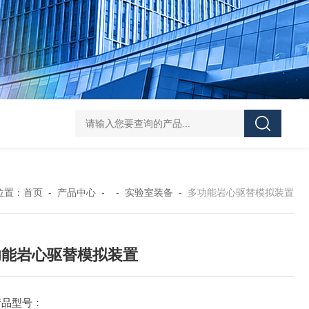
岩心流动分析仪器厂家
AXPH-2000高压相平衡实
位置：
首页
-
产品中心
- -
实验室装备
-
多功能岩心驱替模拟装置
功能岩心驱替模拟装置
产品型号：