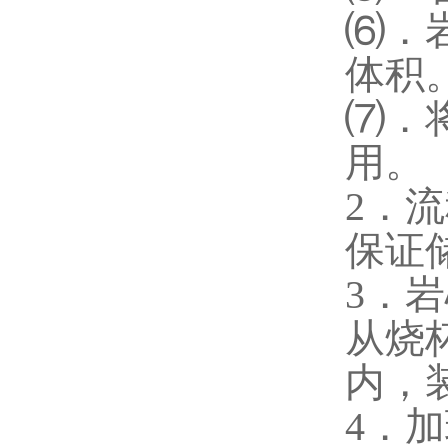
⑹．
体积
⑺．
用。
2．
保证
3．
从烧
内，
4．