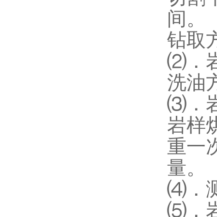
间。
钻取
⑵．
洗油
⑶．
岩样
重一
量。
⑷．
⑸．