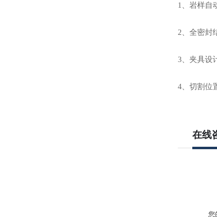
1、岩样自
2、全密封
3、夹具设
4、切割位
在线
您