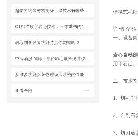
超临界纳米材料制备干燥技术有哪些应用？
便携式毛细
CT扫描数字岩心技术：三维重构的“地质显微镜”及其油气勘探应用
详
情
介
绍
一、设备简
岩心制备设备功能特点你知道吗？
岩心自动剖
中海油服 “璇玥” 原位取心取样测井仪获国际大奖
用于石油、
多维多功能驱替物理模拟系统的性能
二、技术指
查看全部
1、切割岩样
2、金刚石切刀
3、切刀速度：