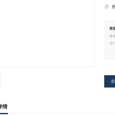
简
具
可
详情