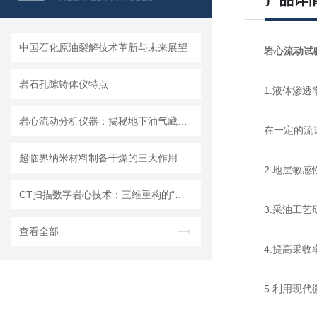
产品详
中国石化原油裂解技术革新与未来展望
岩心流动试
岩石孔隙铸体仪特点
1.液体渗透
岩心流动分析仪器：揭秘地下油气藏的精准探测工具
在一定的流速下
超临界纳米材料制备干燥的三大作用须知
2.地层敏感性
CT扫描数字岩心技术：三维重构的“地质显微镜”及其油气勘探应用
3.采油工艺研
查看全部
4.提高采收率
5.利用现代微