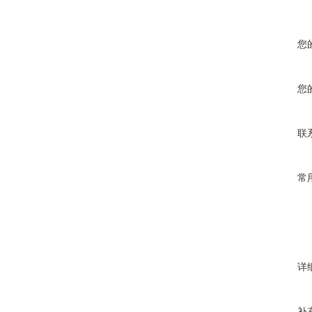
您
您
联
常
详
补