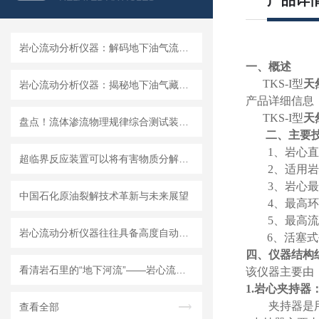
产品详
岩心流动分析仪器：解码地下油气流动密码的“微观实验室”
一、概述
TK
S
-I型
天
岩心流动分析仪器：揭秘地下油气藏的精准探测工具
产品详细信息
TK
S
-I型
天
盘点！流体渗流物理规律综合测试装置技术参数详解
二、
主要
1、岩心直
超临界反应装置可以将有害物质分解为无害物质
2、适用岩
3、岩心最
中国石化原油裂解技术革新与未来展望
4、最高
5、最高
岩心流动分析仪器往往具备高度自动化功能
6、活塞式平
四、仪器结构
看清岩石里的“地下河流”——岩心流动分析仪器揭秘
该仪器主要由
1.岩心夹持器
夹持器是
查看全部