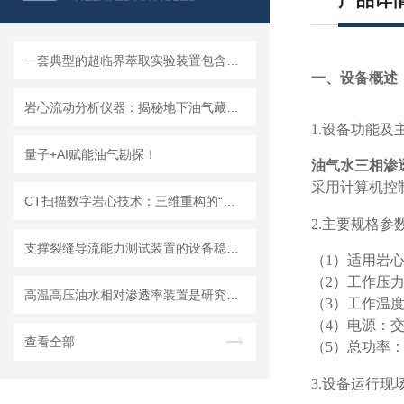
产品详
一套典型的超临界萃取实验装置包含哪几个关键部分？
一、设备概述
岩心流动分析仪器：揭秘地下油气藏的精准探测工具
1.设备功能及
量子+AI赋能油气勘探！
油气水三相渗
采用计算机控
CT扫描数字岩心技术：三维重构的“地质显微镜”及其油气勘探应用
2.主要规格参
支撑裂缝导流能力测试装置的设备稳定性高
（
1）适用岩心：
（
2）工作压力：
高温高压油水相对渗透率装置是研究油水两相流动特性的重要工具
（
3）工作温度
（
4）电源：交流
查看全部
（
5）总功率：
3.设备运行现